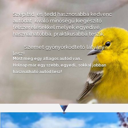
Szépítsd, és tedd hasznosabbá kedvenc
autódat kiváló minőségű kiegészítő
felszerelésekkel melyek egyedivé,
használhatóbbá, praktikusabbá teszik.
Szemet gyönyörködtető látvány
lesz!
Most még egy átlagos autód van…
Holnap már egy szebb, egyedi, sokkal jobban
használható autód lesz!