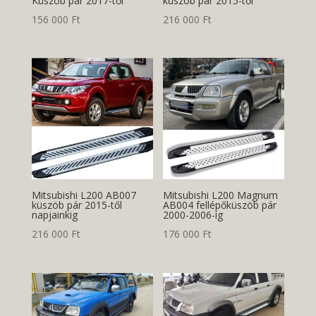
Küszöb pár 2017-től
küszöb pár 2015-től
156 000
Ft
216 000
Ft
Mitsubishi L200 AB007
Mitsubishi L200 Magnum
küszöb pár 2015-től
AB004 fellépőküszöb pár
napjainkig
2000-2006-ig
216 000
Ft
176 000
Ft