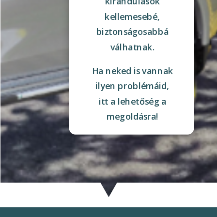
kirándulások
kellemesebé,
biztonságosabbá
válhatnak.
Ha neked is vannak
ilyen problémáid,
itt a lehetőség a
megoldásra!