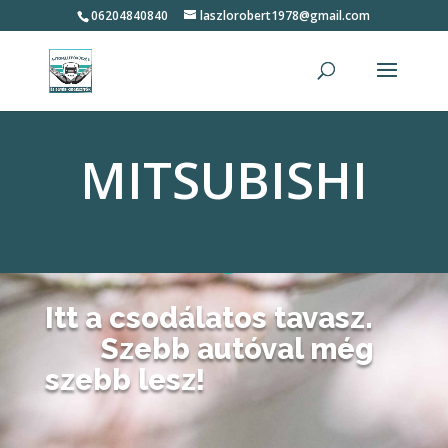
06204840840
laszlorobert1978@gmail.com
MITSUBISHI
Itt a csodálatos tavasz.
Szebb autóval még
szebb lesz!