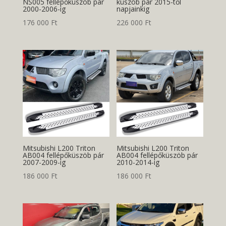
NS005 fellépőküszöb pár
küszöb pár 2015-től
2000-2006-ig
napjainkig
176 000
Ft
226 000
Ft
Mitsubishi L200 Triton
Mitsubishi L200 Triton
AB004 fellépőküszöb pár
AB004 fellépőküszöb pár
2007-2009-ig
2010-2014-ig
186 000
Ft
186 000
Ft