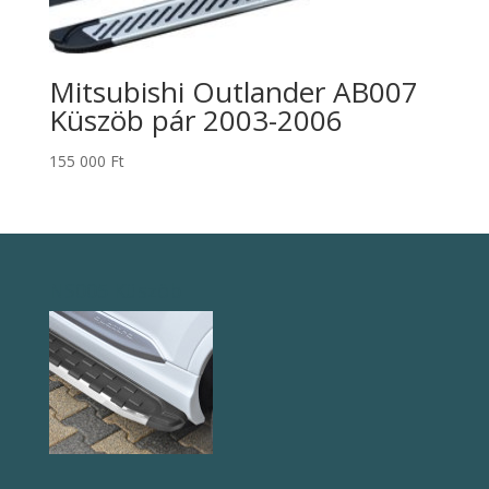
Mitsubishi Outlander AB007
Küszöb pár 2003-2006
155 000
Ft
NS005 Küszöb