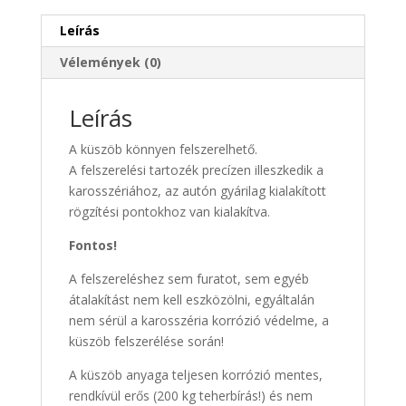
2014-
ig
Leírás
mennyiség
Vélemények (0)
Leírás
A küszöb könnyen felszerelhető.
A felszerelési tartozék precízen illeszkedik a
karosszériához, az autón gyárilag kialakított
rögzítési pontokhoz van kialakítva.
Fontos!
A felszereléshez sem furatot, sem egyéb
átalakítást nem kell eszközölni, egyáltalán
nem sérül a karosszéria korrózió védelme, a
küszöb felszerélése során!
A küszöb anyaga teljesen korrózió mentes,
rendkívül erős (200 kg teherbírás!) és nem