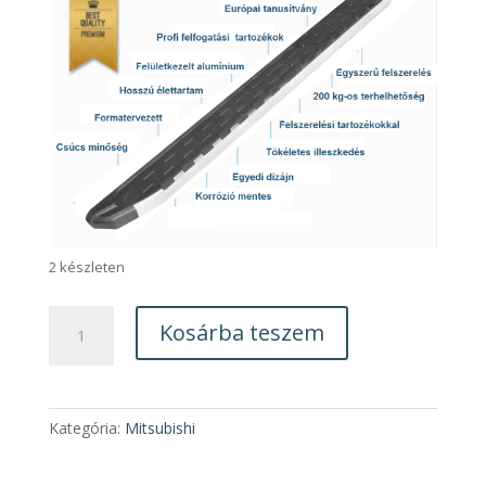
2 készleten
Mitsubishi
Kosárba teszem
L200
Triton
NS005
fellépőküszöb
Kategória:
Mitsubishi
pár
2010-