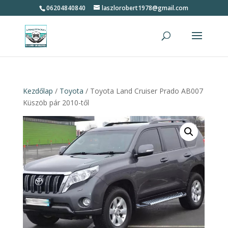
06204840840
laszlorobert1978@gmail.com
Kezdőlap
/
Toyota
/ Toyota Land Cruiser Prado AB007
Küszöb pár 2010-től