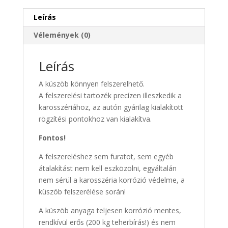
2010-
től
Leírás
mennyiség
Vélemények (0)
Leírás
A küszöb könnyen felszerelhető.
A felszerelési tartozék precízen illeszkedik a
karosszériához, az autón gyárilag kialakított
rögzítési pontokhoz van kialakítva.
Fontos!
A felszereléshez sem furatot, sem egyéb
átalakítást nem kell eszközölni, egyáltalán
nem sérül a karosszéria korrózió védelme, a
küszöb felszerélése során!
A küszöb anyaga teljesen korrózió mentes,
rendkívül erős (200 kg teherbírás!) és nem