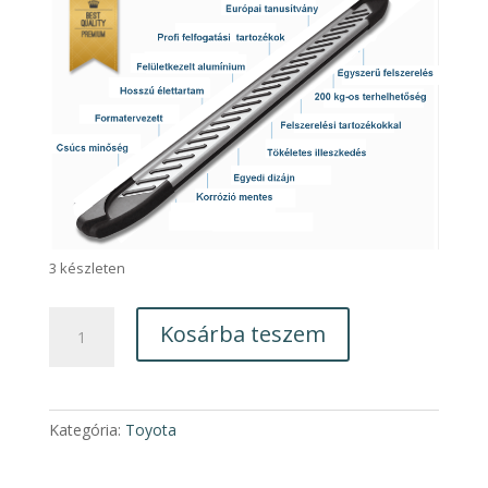
3 készleten
Toyota
Kosárba teszem
Land
Cruiser
Prado
AB007
Kategória:
Toyota
Küszöb
pár