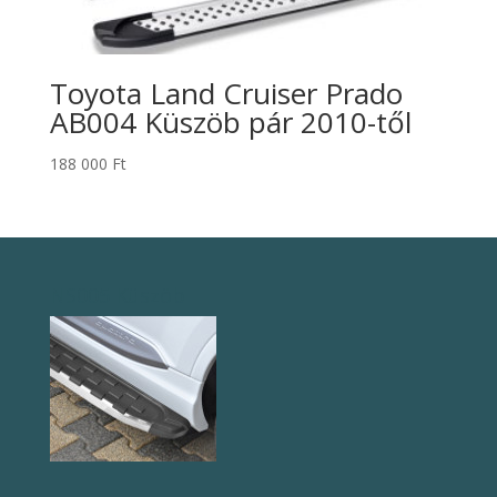
Toyota Land Cruiser Prado
AB004 Küszöb pár 2010-től
188 000
Ft
NS005 Küszöb