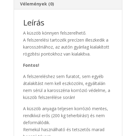
Vélemények (0)
Leírás
A küszöb könnyen felszerelhető.
A felszerelési tartozék precízen illeszkedik a
karosszériához, az autón gyárilag kialakított
rögzítési pontokhoz van kialakítva.
Fontos!
A felszereléshez sem furatot, sem egyéb
átalakítást nem kell eszközölni, egyáltalán
nem sérül a karosszéria korrózió védelme, a
küszöb felszerélése során!
A küszöb anyaga teljesen korrózió mentes,
rendkívül erős (200 kg teherbírás!) és nem
deformálódik.
Remekül használható és tetszetős marad