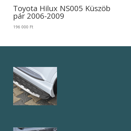
Toyota Hilux NS005 Küszöb
pár 2006-2009
196 000
Ft
NS005 Küszöb
AB004 Küszöb