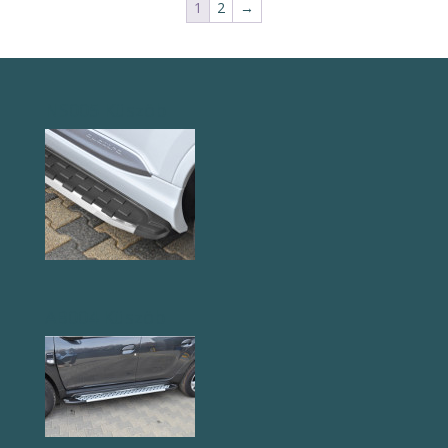
1
2
→
NS005 Küszöb
AB004 Küszöb