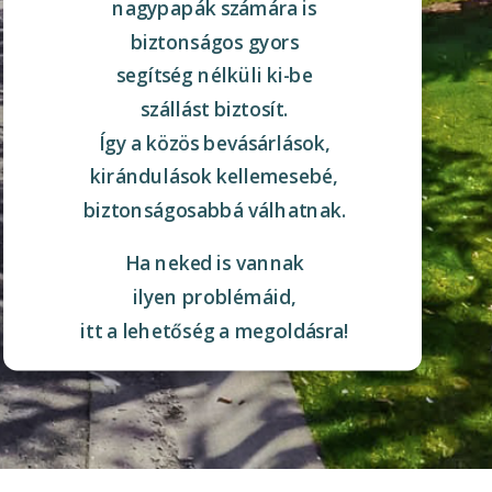
nagypapák számára is
biztonságos gyors
segítség nélküli ki-be
szállást biztosít.
Így a közös bevásárlások,
kirándulások kellemesebé,
biztonságosabbá válhatnak.
Ha neked is vannak
ilyen problémáid,
itt a lehetőség a megoldásra!