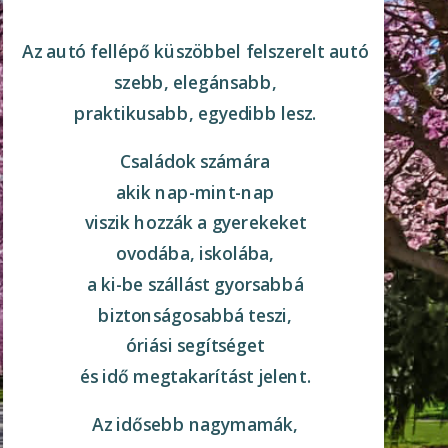
Az autó fellépő küszöbbel felszerelt autó
szebb, elegánsabb,
praktikusabb, egyedibb lesz.
Családok számára
akik nap-mint-nap
viszik hozzák a gyerekeket
ovodába, iskolába,
a ki-be szállást gyorsabbá
biztonságosabbá teszi,
óriási segítséget
és idő megtakarítást jelent.
Az idősebb nagymamák,