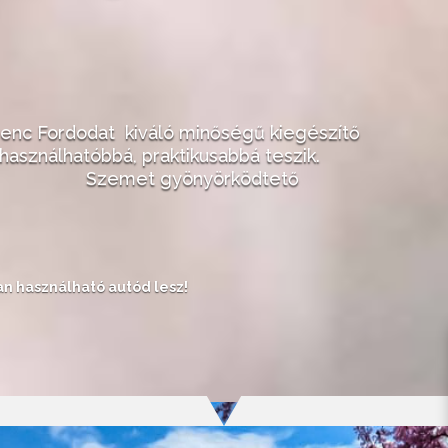
venc Fordodat kiváló minőségű kiegészítő
 használhatóbbá, praktikusabbá teszik.
nyörködtető
an használható autód lesz!