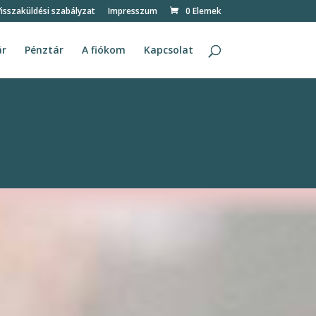
isszaküldési szabályzat
Impresszum
0 Elemek
ár
Pénztár
A fiókom
Kapcsolat