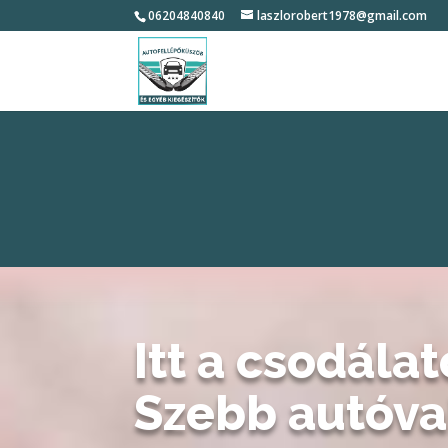
06204840840
laszlorobert1978@gmail.com
Itt a csodá
Szebb autóva