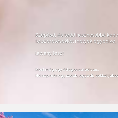
Szépítsd, és tedd hasznosabbá ked
felszerelésekkel melyek egyedivé,
Szemet gyö
látvány lesz!
Most még egy átlagos autód van…
Holnap már egy szebb, egyedi, sokkal jobb