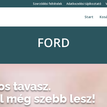
Szerződési feltételek
Adatkezelési tájékoztató
V
Start
Kos
FORD
latos tavasz.
l még szebb lesz!