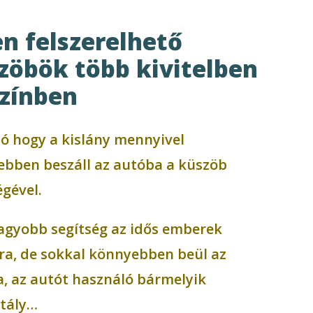
en felszerelhető
zöbök több kivitelben
színben
ó hogy a kislány mennyivel
bben beszáll az autóba a küszöb
égével.
gyobb segítség az idős emberek
a, de sokkal könnyebben beül az
, az autót használó bármelyik
tály…