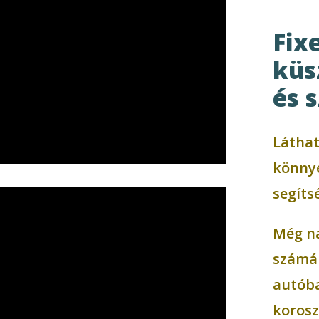
Fix
küs
és 
Láthat
könnye
segíts
Még na
számár
autóba
korosz