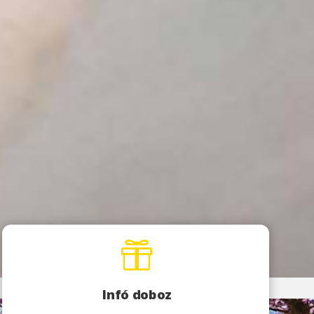

Infó doboz