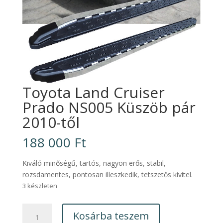
Toyota Land Cruiser
Prado NS005 Küszöb pár
2010-től
188 000
Ft
Kiváló minőségű, tartós, nagyon erős, stabil,
rozsdamentes, pontosan illeszkedik, tetszetős kivitel.
3 készleten
Toyota
Kosárba teszem
Land