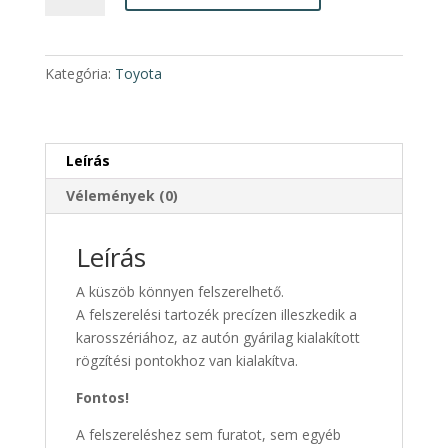
Cruiser
Prado
NS005
Kategória:
Toyota
Küszöb
pár
2010-
től
Leírás
mennyiség
Vélemények (0)
Leírás
A küszöb könnyen felszerelhető.
A felszerelési tartozék precízen illeszkedik a
karosszériához, az autón gyárilag kialakított
rögzítési pontokhoz van kialakítva.
Fontos!
A felszereléshez sem furatot, sem egyéb