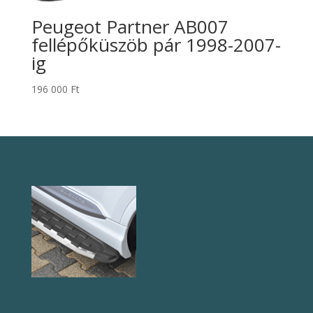
Peugeot Partner AB007
fellépőküszöb pár 1998-2007-
ig
196 000
Ft
NS005 Küszöb