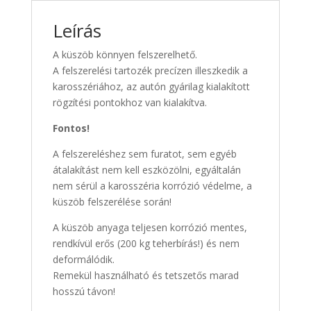
Leírás
A küszöb könnyen felszerelhető.
A felszerelési tartozék precízen illeszkedik a
karosszériához, az autón gyárilag kialakított
rögzítési pontokhoz van kialakítva.
Fontos!
A felszereléshez sem furatot, sem egyéb
átalakítást nem kell eszközölni, egyáltalán
nem sérül a karosszéria korrózió védelme, a
küszöb felszerélése során!
A küszöb anyaga teljesen korrózió mentes,
rendkívül erős (200 kg teherbírás!) és nem
deformálódik.
Remekül használható és tetszetős marad
hosszú távon!