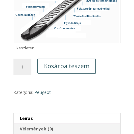
3 készleten
Peugeot
Kosárba teszem
3008
AB007
Küszöb
pár
Kategória:
Peugeot
2017-
től
mennyiség
Leírás
Vélemények (0)