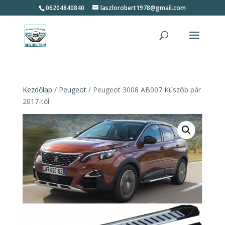
06204840840
laszlorobert1978@gmail.com
Kezdőlap
/
Peugeot
/ Peugeot 3008 AB007 Küszöb pár
2017-től