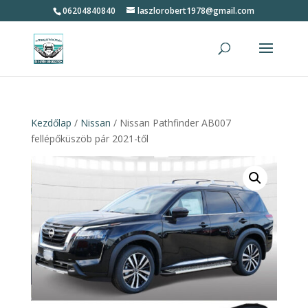
06204840840
laszlorobert1978@gmail.com
Kezdőlap
/
Nissan
/ Nissan Pathfinder AB007
fellépőküszöb pár 2021-től