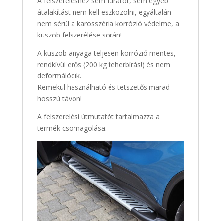
A felszereléshez sem furatot, sem egyéb
átalakítást nem kell eszközölni, egyáltalán
nem sérül a karosszéria korrózió védelme, a
küszöb felszerélése során!
A küszöb anyaga teljesen korrózió mentes,
rendkívül erős (200 kg teherbírás!) és nem
deformálódik.
Remekül használható és tetszetős marad
hosszú távon!
A felszerelési útmutatót tartalmazza a
termék csomagolása.