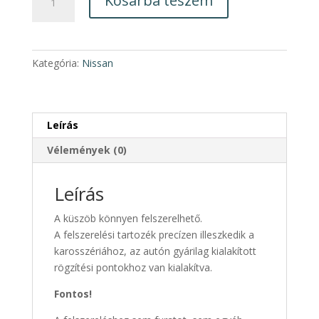
Kosárba teszem
Pathfinder
AB007
fellépőküszöb
pár
Kategória:
Nissan
2021-
től
mennyiség
Leírás
Vélemények (0)
Leírás
A küszöb könnyen felszerelhető.
A felszerelési tartozék precízen illeszkedik a
karosszériához, az autón gyárilag kialakított
rögzítési pontokhoz van kialakítva.
Fontos!