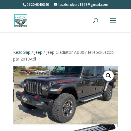
06204840840
laszlorobert1978@gmail.com
Kezdőlap
/
Jeep
/ Jeep Gladiator AB007 fellépőküszöb
pár 2019-től