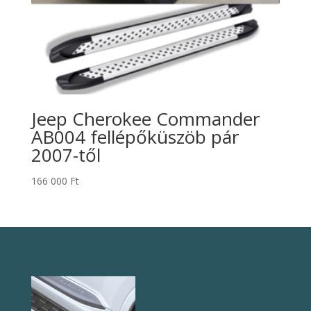
Jeep Cherokee Commander
AB004 fellépőküszöb pár
2007-től
166 000
Ft
NS005 Küszöb