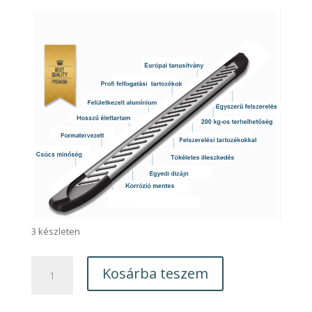
3 készleten
Jeep
Kosárba teszem
Gladiator
AB007
fellépőküszöb