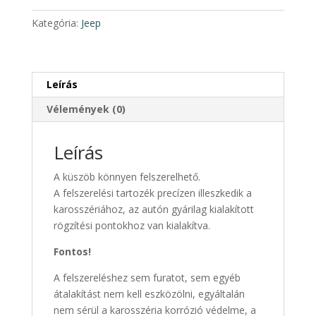
pár
Kategória:
Jeep
2019-
től
mennyiség
Leírás
Vélemények (0)
Leírás
A küszöb könnyen felszerelhető.
A felszerelési tartozék precízen illeszkedik a
karosszériához, az autón gyárilag kialakított
rögzítési pontokhoz van kialakítva.
Fontos!
A felszereléshez sem furatot, sem egyéb
átalakítást nem kell eszközölni, egyáltalán
nem sérül a karosszéria korrózió védelme, a