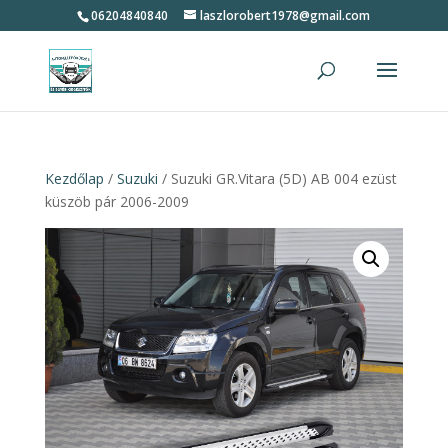
06204840840
laszlorobert1978@gmail.com
Kezdőlap
/
Suzuki
/ Suzuki GR.Vitara (5D) AB 004 ezüst
küszöb pár 2006-2009