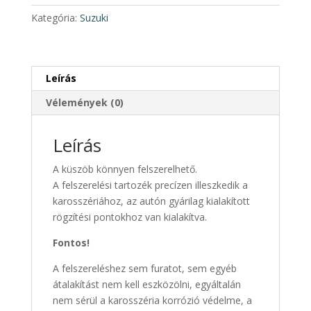
004
Kategória:
Suzuki
ezüst
küszöb
pár
2006-
Leírás
2009
Vélemények (0)
mennyiség
Leírás
A küszöb könnyen felszerelhető.
A felszerelési tartozék precízen illeszkedik a
karosszériához, az autón gyárilag kialakított
rögzítési pontokhoz van kialakítva.
Fontos!
A felszereléshez sem furatot, sem egyéb
átalakítást nem kell eszközölni, egyáltalán
nem sérül a karosszéria korrózió védelme, a