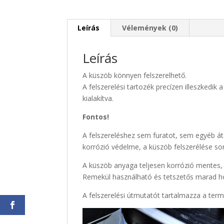
Leírás
Vélemények (0)
Leírás
A küszöb könnyen felszerelhető.
A felszerelési tartozék precízen illeszkedik
kialakítva.
Fontos!
A felszereléshez sem furatot, sem egyéb áta
korrózió védelme, a küszöb felszerélése so
A küszöb anyaga teljesen korrózió mentes, 
Remekül használható és tetszetős marad h
A felszerelési útmutatót tartalmazza a te