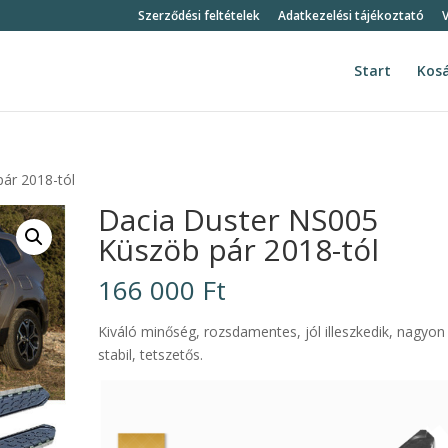
Szerződési feltételek
Adatkezelési tájékoztató
V
Start
Kos
ár 2018-tól
Dacia Duster NS005
Küszöb pár 2018-tól
166 000
Ft
Kiváló minőség, rozsdamentes, jól illeszkedik, nagyon
stabil, tetszetős.