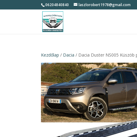
06204840840
laszlorobert1978@gmail.com
Kezdőlap
/
Dacia
/ Dacia Duster NS005 Küszöb p