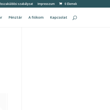
isszaküldési szabályzat
Impresszum
0 Elemek
ár
Pénztár
A fiókom
Kapcsolat