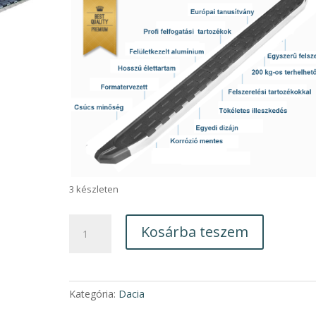
3 készleten
Dacia
Kosárba teszem
Duster
NS005
Küszöb
pár
Kategória:
Dacia
2018-