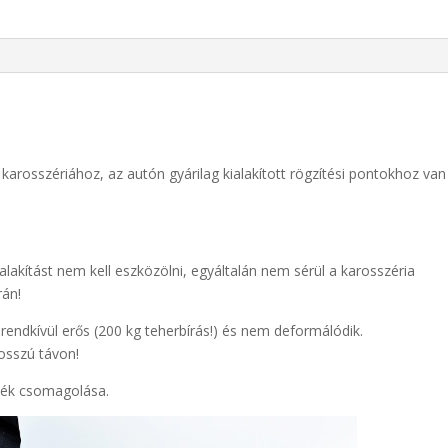
tól
mennyiség
 a karosszériához, az autón gyárilag kialakított rögzítési pontokhoz van
lakítást nem kell eszközölni, egyáltalán nem sérül a karosszéria
rán!
rendkívül erős (200 kg teherbírás!) és nem deformálódik.
osszú távon!
rmék csomagolása.