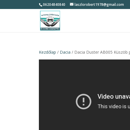
06204840840
laszlorobert1978@gmail.com
Kezdőlap
/
Dacia
/ Dacia Duster AB005 Küszöb p