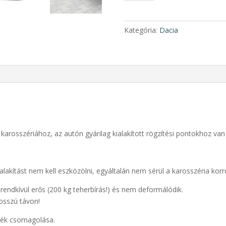
AB005
Küszöb
pár
Kategória:
Dacia
2010-
től
mennyiség
a karosszériához, az autón gyárilag kialakított rögzítési pontokhoz van 
lakítást nem kell eszközölni, egyáltalán nem sérül a karosszéria kor
rendkívül erős (200 kg teherbírás!) és nem deformálódik.
osszú távon!
rmék csomagolása.