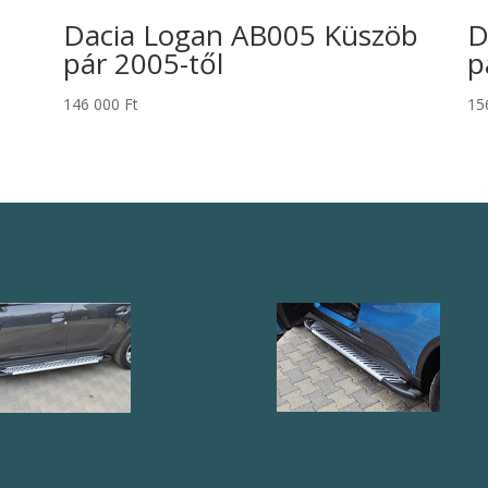
Dacia Logan AB005 Küszöb
D
pár 2005-től
p
146 000
Ft
15
004 Küszöb
AB007 Küszöb