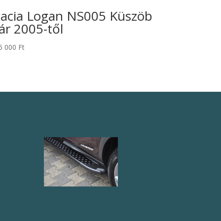
acia Logan NS005 Küszöb
ár 2005-től
6 000
Ft
AB005 Küszöb