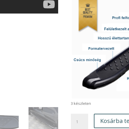
3 készleten
Dacia
Kosárba t
Duster