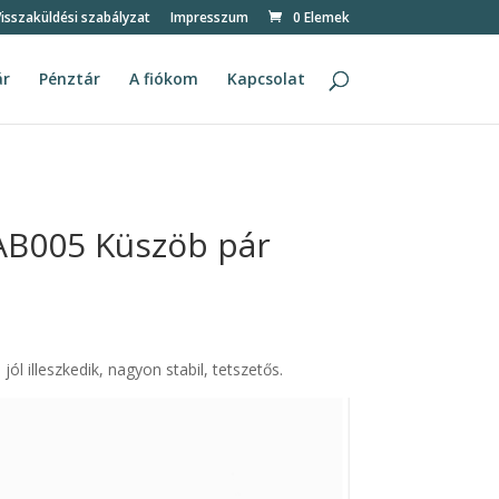
isszaküldési szabályzat
Impresszum
0 Elemek
ár
Pénztár
A fiókom
Kapcsolat
AB005 Küszöb pár
ól illeszkedik, nagyon stabil, tetszetős.