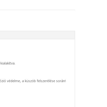
kialakítva.
rózió védelme, a küszöb felszerélése során!