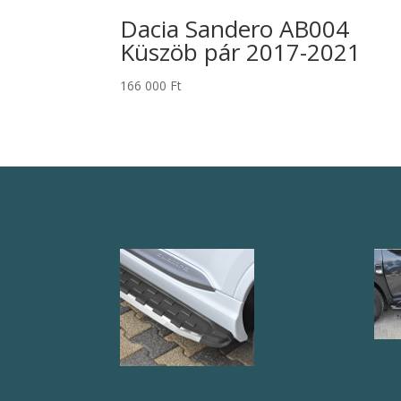
Dacia Sandero AB004
Küszöb pár 2017-2021
166 000
Ft
NS005 Küszöb
AB