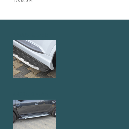
178 000
Ft
NS005 Küszöb
AB004 Küszöb