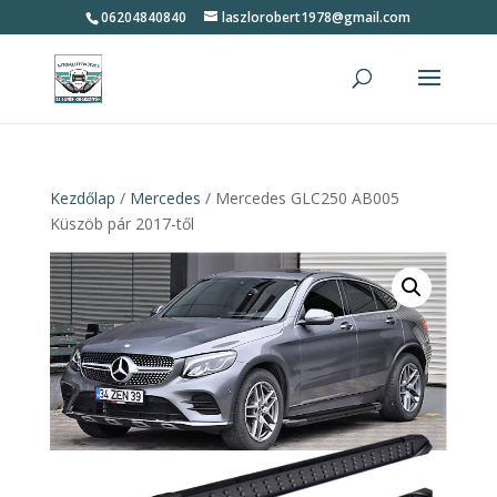
06204840840
laszlorobert1978@gmail.com
Kezdőlap
/
Mercedes
/ Mercedes GLC250 AB005
Küszöb pár 2017-től