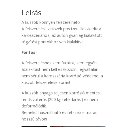
Leírás
A küszöb könnyen felszerelhető.
A felszerelési tartozék precízen illeszkedik a
karosszériához, az autón gyárilag kialakított
rögzítési pontokhoz van kialakítva.
Fontos!
A felszereléshez sem furatot, sem egyéb
átalakítást nem kell eszközölni, egyáltalán
nem sérül a karosszéria korrózió védelme, a
küszöb felszerélése során!
A küszöb anyaga teljesen korrózió mentes,
rendkívül erős (200 kg teherbírás!) és nem
deformálódik.
Remekül használható és tetszetős marad
hosszú távon!