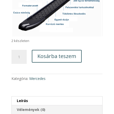
2 készleten
Mercedes
Kosárba teszem
GLC250
AB005
Küszöb
pár
Kategória:
Mercedes
2017-
től
mennyiség
Leírás
Vélemények (0)